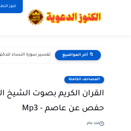
كنوز التط
تفسير سورة النساء للدكتو
📁 آخر المواضيع
المصاحف الكاملة
القران الكريم بصوت الشيخ الو
حفص عن عاصم - Mp3
منذ عام