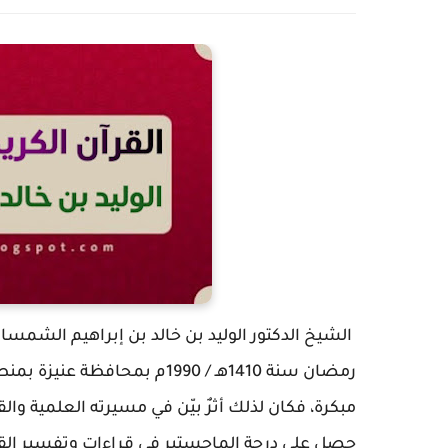
الشيخ الدكتور الوليد بن خالد بن إبراهيم الشمس
رمضان سنة 1410هـ / 1990م بم
مبكرة، فكان لذلك أثرٌ بيّن في مسيرته العلمية والقر