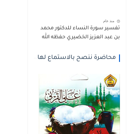
منذ عام
تفسير سورة النساء للدكتور محمد
بن عبد العزيز الخضيري حفظه الله
محاضرة ننصح بالاستماع لها