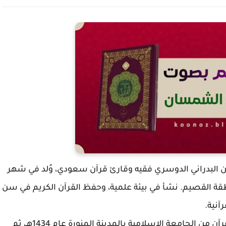
ان البدراني الدوسري فقيه وقارئ قرآن سعودي، وُلد في شهر
حافظة عنيزة بمنطقة القصيم. نشأ في بيئة علمية، وحفظ القرآن الكريم في سن
آنية.
حصل على درجة الماجستير في قراءات وتفسير القرآن من الجامعة الإسلامية بالمدينة المنورة عام 1434هـ، ثم