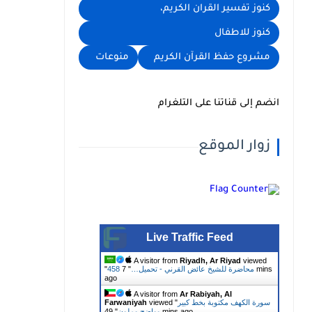
كنوز تفسير القران الكريم،
كنوز للاطفال
مشروع حفظ القرآن الكريم
منوعات
انضم إلى قناتنا على التلغرام
زوار الموقع
Live Traffic Feed
A visitor from
Riyadh, Ar Riyad
viewed
458 محاضرة للشيخ عائض القرني - تحميل…
"
7 mins
"
ago
A visitor from
Ar Rabiyah, Al
سورة الكهف مكتوبة بخط كبير
viewed "
Farwaniyah
49 mins ago
وواضح وملون
"