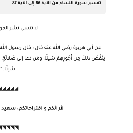
تفسير سورة النساء من الآية 66 إلى الآية 87
لا تنسى نشر المو
عن أبي هريرة رضي الله عنه قال : قال رسول الله ﷺ : " مَن
يَنْقُصُ ذلكَ مِن أُجُورِهِمْ شيئًا، ومَن دَعا إلى ضَلالَةٍ، كا
شيئًا. " 
◣◣◣◣◣
لأرائكم و اقتراحاتكم، سعيد
◤◤◤◤◤