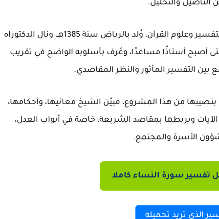
 التأصيل والتحليل.
تفسير وعلوم القرآن
، وُلد بالرياض سنة
1385هـ
، ونال
الدكتوراه
حتى أصبح أستاذًا مساعدًا، وعُرف بأسلوبه الواضح في تقريب
مع بين التفسير المأثور والنظر المقاصدي.
بنصيبها من هذا المشروع، فبيّن الشيخ معانيها، وأحكامها،
الآيات ويربطها بمقاصد الشريعة، خاصة في أبواب
العدل،
ؤون الأسرة والمجتمع
.
 تفسير سورة النساء كاملا
سير الذي تريد تحميله