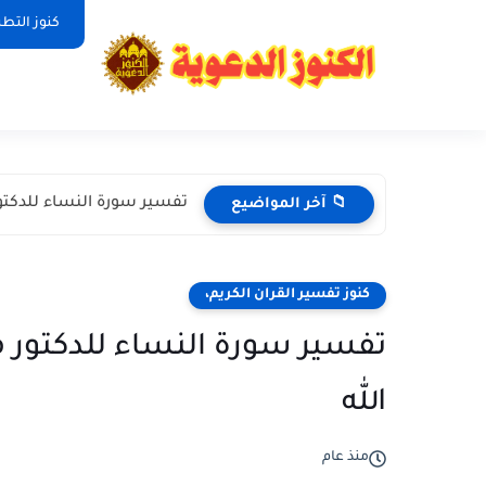
كنوز التط
تفسير سورة النساء للدكتو
📁 آخر المواضيع
كنوز تفسير القران الكريم،
تفسير سورة النساء للدكتور 
الله
منذ عام