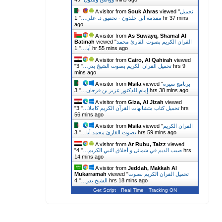
تحميل
viewed "
Souk Ahras
A visitor from
مقدمة ابن خلدون - تحقيق د. علي…
"
1 hr 37 mins
ago
A visitor from
As Suwayq, Shamal Al
القران الكريم بصوت القارئ محمد
viewed "
Batinah
1 hr 55 mins ago
أبا…
"
A visitor from
Cairo, Al Qahirah
viewed
تحميل القران الكريم بصوت الشيخ بدر…
"
3 hrs 9
"
mins ago
برنامج سيرة
viewed "
Msila
A visitor from
3 hrs 38 mins ago
إمام للدكتور عزيز بن فرحان…
"
A visitor from
Giza, Al Jizah
viewed
تحميل كتاب متشابهات القرآن الكريم كاملا…
"
3 hrs
"
56 mins ago
القران الكريم
viewed "
Msila
A visitor from
3 hrs 59 mins ago
بصوت القارئ محمد أبا…
"
A visitor from
Ar Rubu, Taizz
viewed
صيب الديم في شمائل و أخلاق النبي الكريم…
"
4 hrs
"
15 mins ago
A visitor from
Jeddah, Makkah Al
تحميل القران الكريم بصوت
viewed "
Mukarramah
4 hrs 18 mins ago
الشيخ بدر…
"
Get Script
Real Time
Tracking ON