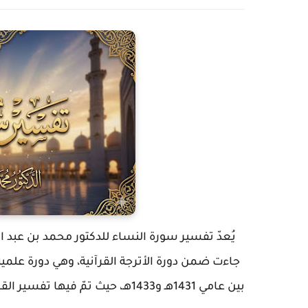
يُعدّ تفسير سورة النساء للدكتور
محمد بن عبد ا
جاءت ضمن
دورة الأترجة القرآنية
، وهي دورة علمي
بين عامي
1431هـ و1433هـ
، حيث تمّ فيها تفسير ال