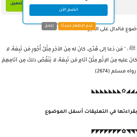
تحميل
انضم الآن
عدم الإظهار مجددًا
إغلاق
ضوع فالدال على الخير كفاعله
 دَعا إلى هُدًى، كانَ له مِنَ الأجْرِ مِثْلُ أُجُورِ مَن تَبِعَهُ، لا
نَ عليه مِنَ الإثْمِ مِثْلُ آثامِ مَن تَبِعَهُ، لا يَنْقُصُ ذلكَ مِن آثامِهِمْ
رواه مسلم (2674)
◢◢◢◢◢◢◢✿◣◣
 بقراءتها في التعليقات أسفل الموضوع
◥◥◥◥◥◥◥✿◤◤