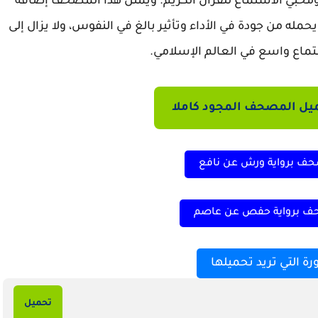
ومحبي الاستماع للقرآن الكريم. ويمثّل هذا المصحف إضافةً
حمله من جودة في الأداء وتأثير بالغ في النفوس، ولا يزال إلى
تماع واسع في العالم الإسلامي.
يل المصحف المجود كاملا
حف برواية ورش عن نافع
ف برواية حفص عن عاصم
رة التي تريد تحميلها
تحميل