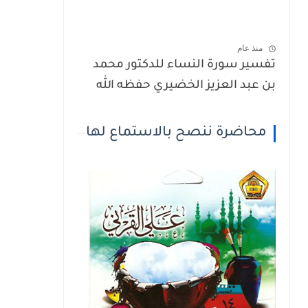
منذ عام
تفسير سورة النساء للدكتور محمد
بن عبد العزيز الخضيري حفظه الله
محاضرة ننصح بالاستماع لها