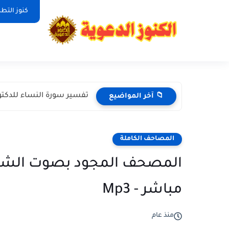
كنوز التط
تفسير سورة النساء للدكتو
📁 آخر المواضيع
المصاحف الكاملة
المصحف المجود بصوت الشيخ
مباشر - Mp3
منذ عام