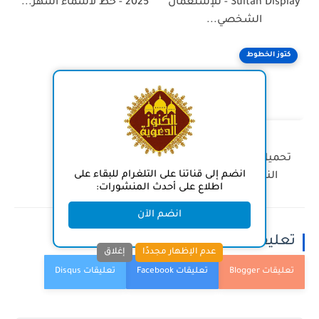
Sultan Display - للإستعمال
2025 - خط لأسماء أشهر...
الشخصي...
كتوز الخطوط
منذ بضع سنوات
تحميل خط قراء الحرمين
انضم إلى قناتنا على التلغرام للبقاء على
النبوي والمكي - ttf
اطلاع على أحدث المنشورات:
انضم الآن
تعليقات
عدم الإظهار مجددًا
إغلاق