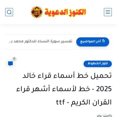
تفسير سورة النساء للدكتور محمد بن عبد العزيز الخضيري حفظه...
📁 آخر المواضيع
0
كتوز الخطوط
تحميل خط أسماء قراء خالد
2025 - خط لأسماء أشهر قراء
القران الكريم - ttf
منذ عام