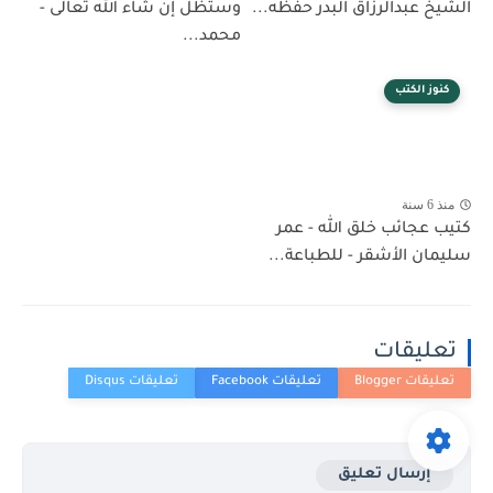
الشيخ عبدالرزاق البدر حفظه...
وستظل إن شاء الله تعالى -
محمد...
كنوز الكتب
منذ 6 سنة
كتيب عجائب خلق الله - عمر
سليمان الأشقر - للطباعة...
تعليقات
إرسال تعليق