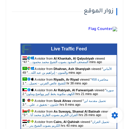
زوار الموقع
Live Traffic Feed
A visitor from
Al Khankah, Al Qalyubiyah
viewed
47 mins ago
المصحف المجود بصوت الشيخ محمد محمود…
"
"
الأماني
viewed "
Dhahran, Ash Sharqiyah
A visitor from
49 mins ago
والمنون - إبراهيم بن عبد الله…
"
458 محاضرة
viewed "
Riyadh, Ar Riyad
A visitor from
1 hr 38 mins ago
للشيخ عائض القرني - تحميل…
"
سورة
viewed "
Ar Rabiyah, Al Farwaniyah
A visitor from
2 hrs 21 mins ago
الكهف مكتوبة بخط كبير وواضح وملون
"
تحميل مقدمة ابن
viewed "
Souk Ahras
A visitor from
3 hrs 8 mins ago
خلدون - تحقيق د. علي…
"
A visitor from
As Suwayq, Shamal Al Batinah
viewed
3 hrs 26 mins ago
القران الكريم بصوت القارئ محمد أبا…
"
"
تحميل القران
viewed "
Cairo, Al Qahirah
A visitor from
4 hrs 40 mins ago
الكريم بصوت الشيخ بدر…
"