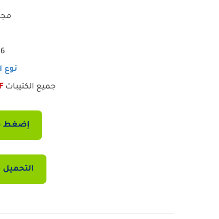
مجم
.6
نوع ا
جميع الكتيبات
F
إضغط هن
التحميل م