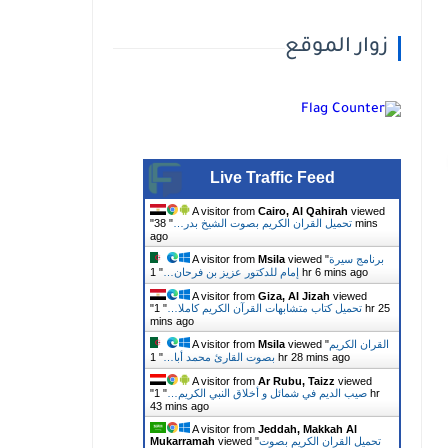
زوار الموقع
Live Traffic Feed
A visitor from
Cairo, Al Qahirah
viewed
تحميل القران الكريم بصوت الشيخ بدر…
"
38 mins
"
ago
برنامج سيرة
viewed "
Msila
A visitor from
1 hr 6 mins ago
إمام للدكتور عزيز بن فرحان…
"
A visitor from
Giza, Al Jizah
viewed
تحميل كتاب متشابهات القرآن الكريم كاملا…
"
1 hr 25
"
mins ago
القران الكريم
viewed "
Msila
A visitor from
1 hr 28 mins ago
بصوت القارئ محمد أبا…
"
A visitor from
Ar Rubu, Taizz
viewed
صيب الديم في شمائل و أخلاق النبي الكريم…
"
1 hr
"
43 mins ago
A visitor from
Jeddah, Makkah Al
تحميل القران الكريم بصوت
viewed "
Mukarramah