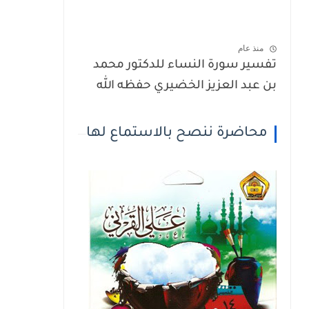
منذ عام
تفسير سورة النساء للدكتور محمد
بن عبد العزيز الخضيري حفظه الله
محاضرة ننصح بالاستماع لها