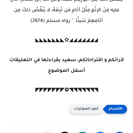
عليه مِنَ الإثْمِ مِثْلُ آثامِ مَن تَبِعَهُ، لا يَنْقُصُ ذلكَ مِن
آثامِهِمْ شيئًا. " رواه مسلم (2674)
◢◢◢◢◢◢◢✿◣◣◣◣◣◣◣
لأرائكم و اقتراحاتكم، سعيد بقراءتها في التعليقات
أسفل الموضوع
◥◥◥◥◥◥◥✿◤◤◤◤◤◤◤
كنوز الصوتيات