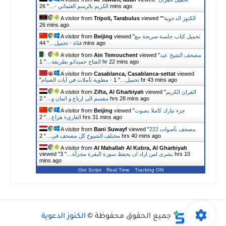
26 mins ago
الكريم بالرسم العثماني -…
"
الكنوز الدعوية
"
viewed "
Tripoli, Tarabulus
A visitor from
26 mins ago
تحميل كتاب جلسة صريحة مع
viewed "
Beijing
A visitor from
44 mins ago
فتاة - تحميل…
"
مصحف الشيخ عبد
viewed "
Ain Temouchent
A visitor from
1 hr 22 mins ago
الفتاح حميداتو بطريقة…
"
A visitor from
Casablanca, Casablanca-settat
viewed
1 hr 43 mins ago
مطوية تأملات في آيات الصيام‎ - تحميل…
"
"
القران الكريم
viewed "
Zifta, Al Gharbiyah
A visitor from
2 hrs 28 mins ago
مقسم الى ارباع و اثمان و…
"
جزء تبارك كاملا بصوت
viewed "
Beijing
A visitor from
2 hrs 31 mins ago
القاريء هزاع…
"
222 مصحف بأصوات
viewed "
Bani Suwayf
A visitor from
2 hrs 40 mins ago
مختلف الشيوخ كل مصحف في…
"
A visitor from
Al Mahallah Al Kubra, Al Gharbiyah
بشرى لمن اراد ان يحفظ سورة البقرة مجزأة…
"
3 hrs 10
viewed "
mins ago
Get Script
Real Time
Tracking ON
جميع الحقوق محفوظة ©
الكنوز الدعوية