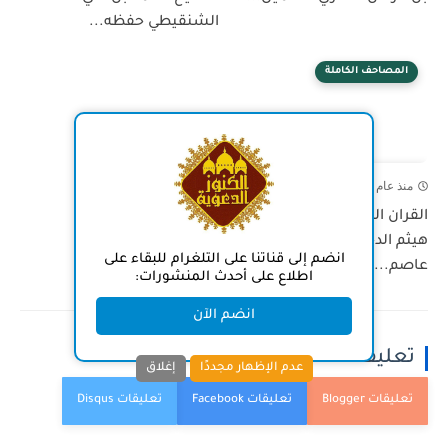
الشنقيطي حفظه...
المصاحف الكاملة
منذ عام
القران الكريم بصوت الشيخ
هيثم الدخين - حفص عن
انضم إلى قناتنا على التلغرام للبقاء على
عاصم...
اطلاع على أحدث المنشورات:
انضم الآن
تعليقات
عدم الإظهار مجددًا
إغلاق