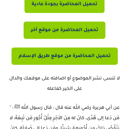
تحميل المحاضرة بجودة عادية
تحميل المحاضرة من موقع آخر
تحميل المحاضرة من موقع طريق الإسلام
لا تنسى نشر الموضوع أو اضافته على موقعك والدال
على الخير كفاعله
عن أبي هريرة رضي الله عنه قال : قال رسول الله ﷺ : "
مَن دَعا إلى هُدًى، كانَ له مِنَ الأجْرِ مِثْلُ أُجُورِ مَن تَبِعَهُ، لا
يَنْقُصُ ذلكَ مِن أُجُورِهِمْ شيئًا، ومَن دَعا إلى ضَلالَةٍ، كانَ