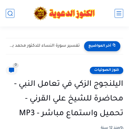
تفسير سورة النساء للدكتور محمد بن عبد العزيز الخضيري حفظه...
📁 آخر المواضيع
0
كنوز الصوتيات
اليلنجوج الزكي في تعامل النبي -
محاضرة للشيخ علي القرني -
تحميل واستماع مباشر - MP3
منذ 12 سنة