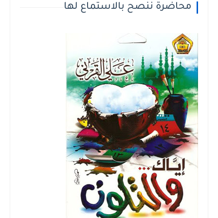
اضرة ننصح بالاستماع لها