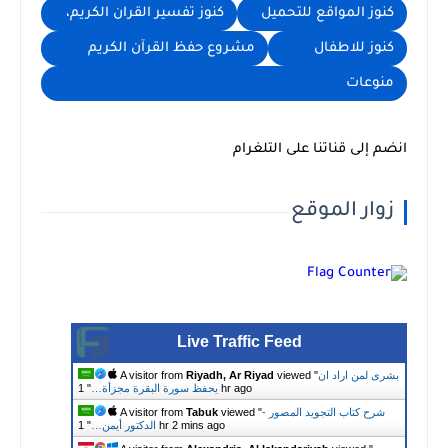
ز المواقع للتحميل
كنوز تفسير القران الكريم،
ز للاطفال
مشروع حفظ القرآن الكريم
عات
إلى قناتنا على التلغرام
ار الموقع
Live Traffic Feed
لمن اراد ان
viewed "
Riyadh, Ar Riyad
A visitor from
1 hr ago
يحفظ سورة البقرة مجزأة…
"
ح كتاب التجويد المصور -
viewed "
Tabuk
A visitor from
1 hr 2 mins ago
الدكتور أيمن…
"