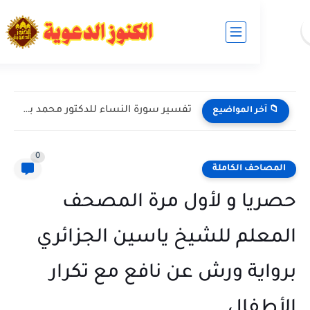
تفسير سورة النساء للدكتور محمد بن عبد العزيز الخضيري حفظه...
ر المواضيع
0
ف الكاملة
ا و لأول مرة المصحف
لم للشيخ ياسين الجزائري
ية ورش عن نافع مع تكرار
فال