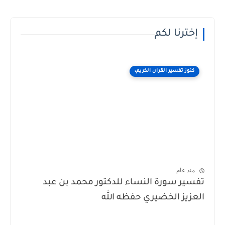
رنا لكم
ز تفسير القران الكريم،
 عام
ر سورة النساء للدكتور محمد بن عبد
يز الخضيري حفظه الله