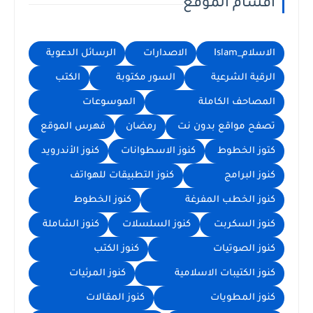
سام الموقع
ام_Islam
الاصدارات
الرسائل الدعوية
قية الشرعية
السور مكتوبة
الكتب
صاحف الكاملة
الموسوعات
ح مواقع بدون نت
رمضان
فهرس الموقع
ز الخطوط
كنوز الاسطوانات
كنوز الأندرويد
ز البرامج
كنوز التطبيقات للهواتف
ز الخطب المفرغة
كنوز الخطوط
ز السكربت
كنوز السلسلات
كنوز الشاملة
ز الصوتيات
كنوز الكتب
ز الكتيبات الاسلامية
كنوز المرئيات
ز المطويات
كنوز المقالات