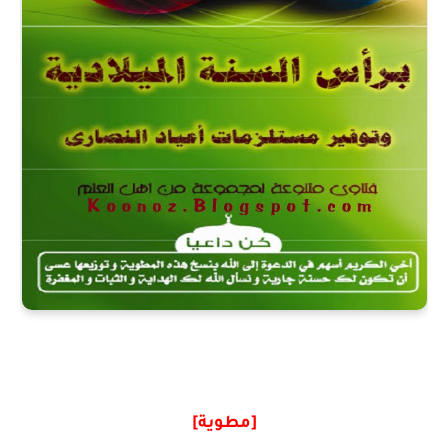
[مطوية]