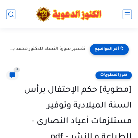
تفسير سورة النساء للدكتور محمد بن عبد العزيز الخضيري حفظه...
📁 آخر المواضيع
0
كنوز المطويات
[مطوية] حكم الإحتفال برأس
السنة الميلادية وتوفير
مستلزمات أعياد النصارى -
للطباعة و النشر - pdf