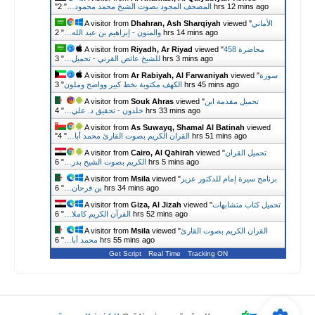
2 hrs 12 mins ago
المصحف المجود بصوت الشيخ محمد محمود…
"
"
الأماني
viewed "
Dhahran, Ash Sharqiyah
A visitor from
2 hrs 14 mins ago
والمنون - إبراهيم بن عبد الله…
"
458 محاضرة
viewed "
Riyadh, Ar Riyad
A visitor from
3 hrs 3 mins ago
للشيخ عائض القرني - تحميل…
"
سورة
viewed "
Ar Rabiyah, Al Farwaniyah
A visitor from
3 hrs 45 mins ago
الكهف مكتوبة بخط كبير وواضح وملون
"
تحميل مقدمة ابن
viewed "
Souk Ahras
A visitor from
4 hrs 33 mins ago
خلدون - تحقيق د. علي…
"
A visitor from
As Suwayq, Shamal Al Batinah
viewed
4 hrs 51 mins ago
القران الكريم بصوت القارئ محمد أبا…
"
"
تحميل القران
viewed "
Cairo, Al Qahirah
A visitor from
6 hrs 5 mins ago
الكريم بصوت الشيخ بدر…
"
برنامج سيرة إمام للدكتور عزيز
viewed "
Msila
A visitor from
6 hrs 34 mins ago
بن فرحان…
"
تحميل كتاب متشابهات
viewed "
Giza, Al Jizah
A visitor from
6 hrs 52 mins ago
القرآن الكريم كاملا…
"
القران الكريم بصوت القارئ
viewed "
Msila
A visitor from
6 hrs 55 mins ago
محمد أبا…
"
Get Script
Real Time
Tracking ON