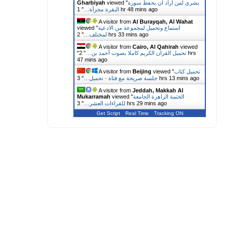
بشرى لمن اراد ان يحفظ سورة
viewed "
Gharbiyah
1 hr 48 mins ago
البقرة مجزأة…
"
A visitor from
Al Burayqah, Al Wahat
استماع وتحميل لمجموعة من الادعية
viewed "
2 hrs 33 mins ago
لمختلف…
"
A visitor from
Cairo, Al Qahirah
viewed
تحميل القران الكريم كاملا بصوت أحمد بن…
"
2 hrs
"
47 mins ago
تحميل كتاب
viewed "
Beijing
A visitor from
3 hrs 13 mins ago
جلسة صريحة مع فتاة - تحميل…
"
A visitor from
Jeddah, Makkah Al
الختمة الزاهرة الجامعة
viewed "
Mukarramah
3 hrs 29 mins ago
للقراءات العشر…
"
Get Script
Real Time
Tracking ON