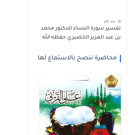
منذ عام
تفسير سورة النساء للدكتور محمد
بن عبد العزيز الخضيري حفظه الله
محاضرة ننصح بالاستماع لها