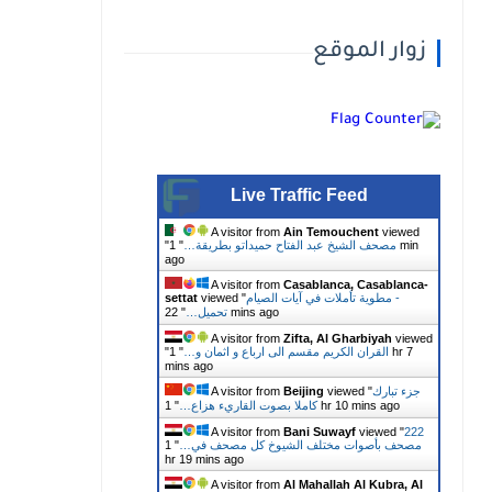
زوار الموقع
Live Traffic Feed
A visitor from
Ain Temouchent
viewed
مصحف الشيخ عبد الفتاح حميداتو بطريقة…
"
1 min
"
ago
A visitor from
Casablanca, Casablanca-
مطوية تأملات في آيات الصيام‎ -
viewed "
settat
22 mins ago
تحميل…
"
A visitor from
Zifta, Al Gharbiyah
viewed
القران الكريم مقسم الى ارباع و اثمان و…
"
1 hr 7
"
mins ago
جزء تبارك
viewed "
Beijing
A visitor from
1 hr 10 mins ago
كاملا بصوت القاريء هزاع…
"
A visitor from
Bani Suwayf
viewed "
222
مصحف بأصوات مختلف الشيوخ كل مصحف في…
"
1
hr 19 mins ago
A visitor from
Al Mahallah Al Kubra, Al