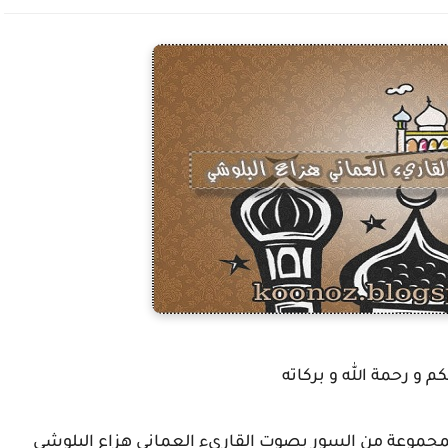
م و رحمة الله و بركاته
لمجموعة من السور بصوت القاريء العماني هزاع البلوشي