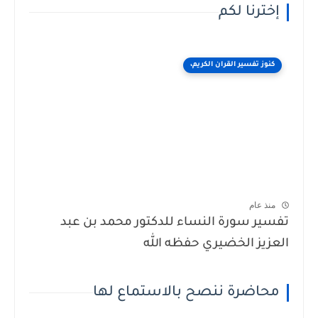
إخترنا لكم
كنوز تفسير القران الكريم،
منذ عام
تفسير سورة النساء للدكتور محمد بن عبد
العزيز الخضيري حفظه الله
محاضرة ننصح بالاستماع لها