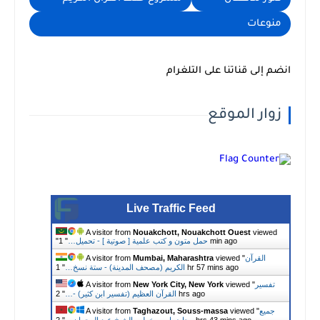
منوعات
انضم إلى قناتنا على التلغرام
زوار الموقع
Live Traffic Feed
A visitor from
Nouakchott, Nouakchott Ouest
viewed
1 min ago
حمل متون و كتب علمية [ صوتية ] - تحميل…
"
"
القرآن
viewed "
Mumbai, Maharashtra
A visitor from
1 hr 57 mins ago
الكريم (مصحف المدينة) - ستة نسخ…
"
تفسير
viewed "
New York City, New York
A visitor from
2 hrs ago
القرآن العظيم (تفسير ابن كثير) -…
"
جميع
viewed "
Taghazout, Souss-massa
A visitor from
2 hrs 43 mins ago
محاضرات و خطب الشيخ عبد الرحمان…
"