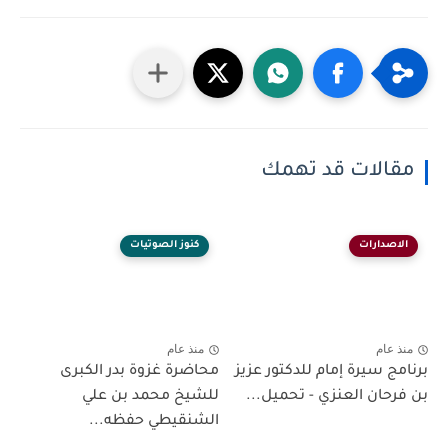
ات قد تهمك
رات
كنوز الصوتيات
منذ عام
يرة إمام للدكتور عزيز
محاضرة غزوة بدر الكبرى
 العنزي - تحميل...
للشيخ محمد بن علي
الشنقيطي حفظه...