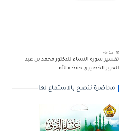
 عام
ر سورة النساء للدكتور محمد بن عبد
يز الخضيري حفظه الله
اضرة ننصح بالاستماع لها