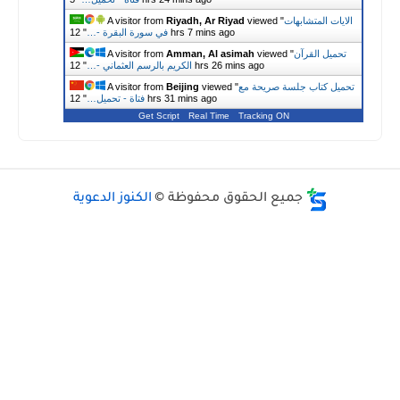
ت المتشابهات
viewed "
Riyadh, Ar Riyad
A visitor from
12 hrs 7 mins ago
في سورة البقرة -…
"
يل القرآن
viewed "
Amman, Al asimah
A visitor from
12 hrs 26 mins ago
الكريم بالرسم العثماني -…
"
ل كتاب جلسة صريحة مع
viewed "
Beijing
A visitor from
12 hrs 31 mins ago
فتاة - تحميل…
"
Get Script
Real Time
Tracking ON
جميع الحقوق محفوظة ©
الكنوز الدعوية