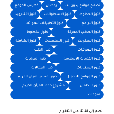
ح مواقع بدون نت
رمضان
فهرس الموقع
ز الخطوط
كنوز الاسطوانات
كنوز الأندرويد
ز البرامج
كنوز التطبيقات للهواتف
ز الخطب المفرغة
كنوز الخطوط
ز السكربت
كنوز السلسلات
كنوز الشاملة
ز الصوتيات
كنوز الكتب
ز الكتيبات الاسلامية
كنوز المرئيات
ز المطويات
كنوز المقالات
ز المواقع للتحميل
كنوز تفسير القران الكريم،
ز للاطفال
مشروع حفظ القرآن الكريم
عات
إلى قناتنا على التلغرام