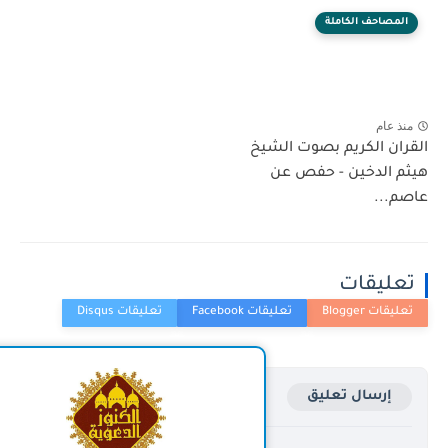
ف الكاملة
لكريم بصوت الشيخ
دخين - حفص عن
قات
ال تعليق