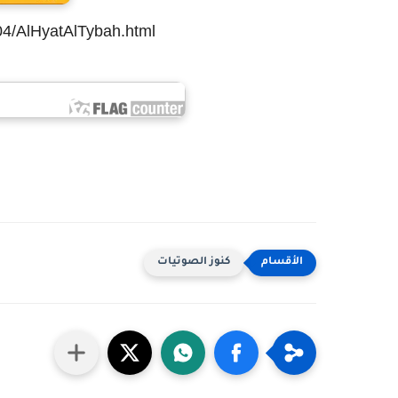
04/AlHyatAlTybah.html
كنوز الصوتيات