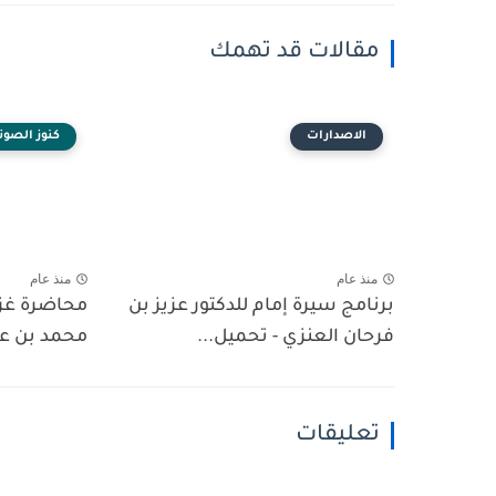
مقالات قد تهمك
الاصدارات
كنوز الصوت
منذ عام
منذ عام
برنامج سيرة إمام للدكتور عزيز بن
محاضرة غزو
فرحان العنزي - تحميل...
محمد بن عل
تعليقات