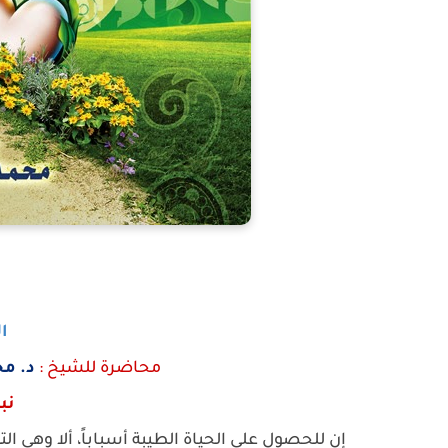
ا
محاضرة للشيخ :
د. م
نب
إن للحصول على الحياة الطيبة أسباباً، ألا وهي