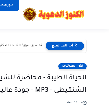
كنوز التط
تفسير سورة النساء للدكتو
📁 آخر المواضيع
كنوز الصوتيات
الحياة الطيبة - محاضرة للشي
الشنقيطي - MP3 - جودة عالية
منذ 12 سنة