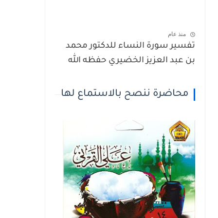
منذ عام
تفسير سورة النساء للدكتور محمد
بن عبد العزيز الخضيري حفظه الله
محاضرة ننصح بالاستماع لها