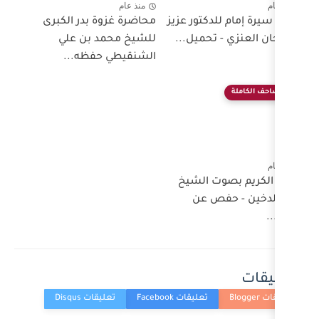
منذ عام
ور عزيز
محاضرة غزوة بدر الكبرى
يل...
للشيخ محمد بن علي
الشنقيطي حفظه...
لشيخ
عن