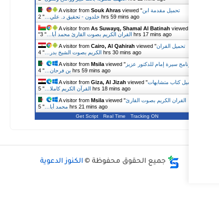
A visitor from
Souk Ahras
viewed 
2 hrs 59 mins ago
خلدون - تحقيق د. علي…
"
A visitor from
As Suwayq, Shamal
3 h
القران الكريم بصوت القارئ محمد أبا…
"
"
A visitor from
Cairo, Al Qahirah
v
4 hrs 30 mins ag
الكريم بصوت الشيخ بدر…
"
ر عزيز
viewed "
Msila
A visitor from
4 hrs 59 mins ago
بن فرحان…
"
A visitor from
Giza, Al Jizah
viewe
5 hrs 18 mins ago
القرآن الكريم كاملا…
"
لقارئ
viewed "
Msila
A visitor from
5 hrs 21 mins ago
محمد أبا…
"
Get Script
Real Time
Tra
حقوق محفوظة ©
الكنوز الدعوية