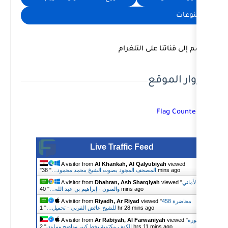
التلغرام
Live Traffic F
A visitor from
Al Khankah, Al Qa
حف المجود بصوت الشيخ محمد محمود…
"
"
A visitor from
Dhahran, Ash Shar
40 mins ago
والمنون - إبراهيم بن عبد الله…
"
A visitor from
Riyadh, Ar Riyad
vi
1 hr 28 mins
للشيخ عائض القرني - تحميل…
"
A visitor from
Ar Rabiyah, Al Fa
2 hrs
الكهف مكتوبة بخط كبير وواضح وملون
"