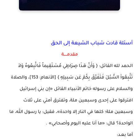
أسئلة قادت شباب الشيعة إلى الحق
مقدمـــــة
الحمد لله القائل: { وَأَنَّ هَـذَا صِرَاطِي مُسْتَقِيماً فَاتَّبِعُوهُ وَلاَ
تَتَّبِعُواْ السُّبُلَ فَتَفَرَّقَ بِكُمْ عَن سَبِيلِهِ } [الأنعام: 153]، والصلاة
والسلام على رسوله خاتم الأنبياء القائل «إن بني إسرائيل
افترقوا على إحدى وسبعين ملة، وتفترق أمتي على ثلاث
وسبعين ملة؛ كلها في النار إلا واحدة»، فقيل: يا رسول الله، ما
الواحدة؟ قال: «ما أنا عليه اليوم وأصحابي» .
أما بعـد: