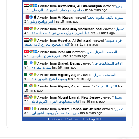
جميع
viewed "
Alexandria, Al Iskandariyah
A visitor from
1 hr 56 mins ago
محاضرات و خطب الشيخ عبد الرحمان…
"
سورة الكهف مكتوبة بخط
viewed "
Ar Rayyan
A visitor from
2 hrs 19 mins ago
كبير وواضح وملون
"
تحميل
viewed "
Youssoufia, Marrakech-safi
A visitor from
4 hrs 27 mins ago
خط الغريب قرآن حفص عن عاصم النسخة…
"
قراة صوتية
viewed "
Rosetta, Al Buhayrah
A visitor from
5 hrs 15 mins ago
"
لصحيح البخاري كاملا بصيغة mp3
المصحف المرتل بصوت
viewed "
Istanbul
A visitor from
5 hrs 47 mins ago
القاريء هزاع البلوشي…
"
الايات المتشابهات في
viewed "
Braied, Batna
A visitor from
5 hrs 58 mins ago
سورة البقرة -…
"
المصحف المرتل
viewed "
Algiers, Alger
A visitor from
6 hrs 49 mins ago
بصوت الشيخ علي بن عبد…
"
الكنوز الدعوية
"
7 hrs
viewed "
Algiers, Alger
A visitor from
10 mins ago
تحميل
viewed "
Mount Laurel, New Jersey
A visitor from
7 hrs 36 mins ago
كتاب متشابهات القرآن الكريم كاملا…
"
تحميل
viewed "
Kenitra, Rabat-sale-kenitra
A visitor from
8 hrs 8 mins ago
شرح المقدمة الأجرومية للشيخ ابن…
"
Get Script
Real Time
Tracking ON