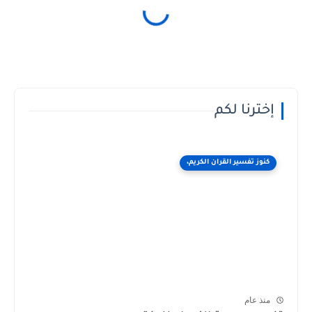
إخترنا لكم
كنوز تفسير القران الكريم،
منذ عام