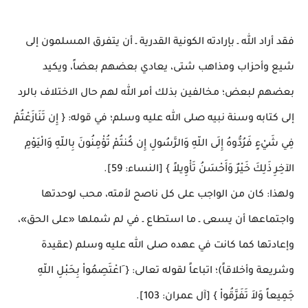
فقد أراد الله ـ بإرادته الكونية القدرية ـ أن يتفرق المسلمون إلى
شيع وأحزاب ومذاهب شتى، يعادي بعضهم بعضاً، ويكيد
بعضهم لبعض؛ مخالفين بذلك أمر الله لهم حال الاختلاف بالرد
إلى كتابه وسنة نبيه صلى الله عليه وسلم؛ في قوله: { إِن تَنَازَعْتُمْ
فِي شَيْءٍ فَرُدُّوهُ إِلَى اللّهِ وَالرَّسُولِ إِن كُنتُمْ تُؤْمِنُونَ بِاللّهِ وَالْيَوْمِ
الآخِرِ ذَلِكَ خَيْرٌ وَأَحْسَنُ تَأْوِيلاً } [النساء: 59].
ولهذا: كان من الواجب على كل ناصح لأمته، محب لوحدتها
واجتماعها أن يسعى ـ ما استطاع ـ في لم شملها «على الحق»،
وإعادتها كما كانت في عهده صلى الله عليه وسلم (عقيدة
وشريعة وأخلاقاً)؛ اتباعاً لقوله تعالى: { َاعْتَصِمُواْ بِحَبْلِ اللّهِ
جَمِيعاً وَلاَ تَفَرَّقُواْ } [آل عمران: 103].